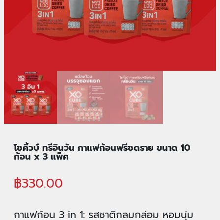
โซคิ้วบ์ ทรีอินวัน กาแฟก้อนฟรีซดราย ขนาด 10
ก้อน x 3 แพ็ค
฿
330.00
กาแฟก้อน 3 in 1: รสชาติกลมกล่อม หอมนุ่ม