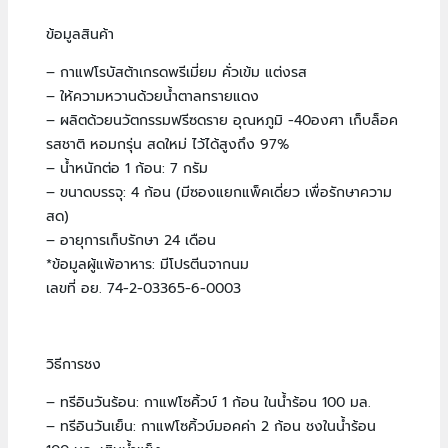
ราย
ข้อมูลสินค้า
ขนาด
– กาแฟโรบัสต้าเกรดพรีเมี่ยม คั่วเข้ม แต่งรส
10
– ให้ความหวานด้วยน้ำตาลทรายแดง
ก้อน
– ผลิตด้วยนวัตกรรมฟรีซดราย อุณหภูมิ -40องศา เก็บล็อค
รสชาติ หอมกรุ่น สดใหม่ ไว้ได้สูงถึง 97%
x
– น้ำหนักต่อ 1 ก้อน: 7 กรัม
3
– ขนาดบรรจุ: 4 ก้อน (มีซองแยกแพ็คเดี่ยว เพื่อรักษาความ
สด)
แพ็ค
– อายุการเก็บรักษา 24 เดือน
quantity
*ข้อมูลผู้แพ้อาหาร: มีโปรตีนจากนม
เลขที่ อย. 74-2-03365-6-0003
วิธีการชง
– ทรีอินวันร้อน: กาแฟโซคิ้วบ์ 1 ก้อน ในน้ำร้อน 100 มล.
– ทรีอินวันเย็น: กาแฟโซคิ้วบ์มอคค่า 2 ก้อน ชงในน้ำร้อน