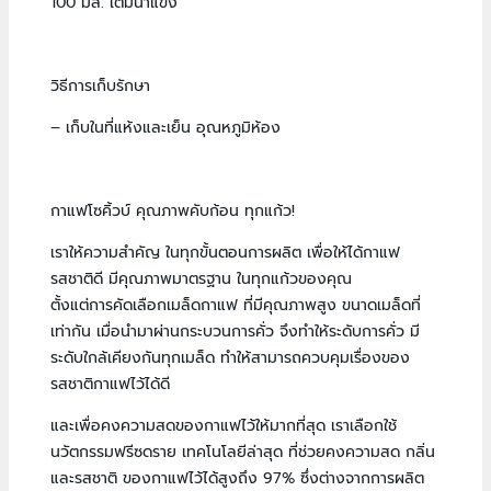
100 มล. เติมน้ำแข็ง
วิธีการเก็บรักษา
– เก็บในที่แห้งและเย็น อุณหภูมิห้อง
กาแฟโซคิ้วบ์ คุณภาพคับก้อน ทุกแก้ว!
เราให้ความสำคัญ ในทุกขั้นตอนการผลิต เพื่อให้ได้กาแฟ
รสชาติดี มีคุณภาพมาตรฐาน ในทุกแก้วของคุณ
ตั้งแต่การคัดเลือกเมล็ดกาแฟ ที่มีคุณภาพสูง ขนาดเมล็ดที่
เท่ากัน เมื่อนำมาผ่านกระบวนการคั่ว จึงทำให้ระดับการคั่ว มี
ระดับใกล้เคียงกันทุกเมล็ด ทำให้สามารถควบคุมเรื่องของ
รสชาติกาแฟไว้ได้ดี
และเพื่อคงความสดของกาแฟไว้ให้มากที่สุด เราเลือกใช้
นวัตกรรมฟรีซดราย เทคโนโลยีล่าสุด ที่ช่วยคงความสด กลิ่น
และรสชาติ ของกาแฟไว้ได้สูงถึง 97% ซึ่งต่างจากการผลิต