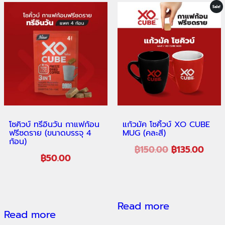
Sale!
โซคิวบ์ ทรีอินวัน กาแฟก้อน
แก้วมัค โซคิ้วบ์ XO CUBE
ฟรีซดราย (ขนาดบรรจุ 4
MUG (คละสี)
ก้อน)
฿
150.00
฿
135.00
฿
50.00
Read more
Read more