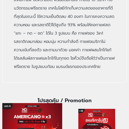
นวัตกรรมฟรีซดราย เทคโนโลยีกักเก็บความสดของอาหารที่ดี
ที่สุดในขณะนี้ ใช้ความเย็นติดลบ 40 องศา ในการคงความสด
ความหอม และรสชาติไว้ได้สูงถึง 93% พร้อมให้คอกาแฟสด
“แกะ – กด – ซด” ได้ใน 3 รูปแบบ คือ กาแฟซอง 3in1
รสชาติกลมกล่อม หอมนุ่ม หวานกําลังดี กาแฟอเมริกาโน่
ความเข้มที่ลงตัว และตามมาด้วย มอคค่า กาแฟผสมโกโก้แท้
ได้รสสัมผัสกาแฟและโกโก้ในทุกซด โซคิ้วบ์จึงถือได้ว่าเป็นกาแฟ
ฟรีซดราย ในรูปแบบก้อน แบรนด์แรกของประเทศไทย
โปรสุดคุ้ม / Promotion