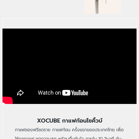
XOCUBE กาแฟก้อนโซคิ้วบ์
กาแฟซองฟรีซดราย กาแฟก้อน ครั้งแรกของประเทศไทย เพื่อ
ให้คอกาแฟ ซดความสด พร้อมดื่มทันใจ ภายใน 10 วินาที กับ