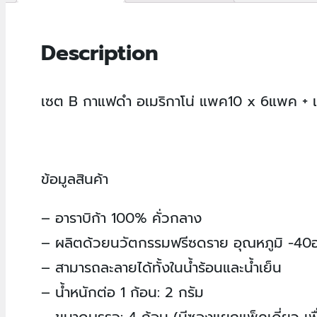
Description
เซต B กาแฟดำ อเมริกาโน่ แพค10 x 6แพค + แ
ข้อมูลสินค้า
– อาราบิก้า 100% คั่วกลาง
– ผลิตด้วยนวัตกรรมฟรีซดราย อุณหภูมิ -40อง
– สามารถละลายได้ทั้งในน้ำร้อนและน้ำเย็น
– น้ำหนักต่อ 1 ก้อน: 2 กรัม
– ขนาดบรรจุ: 4 ก้อน (มีซองแยกแพ็คเดี่ยว เพ