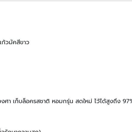
quantity
ก้วมัคสีขาว
ศา เก็บล็อครสชาติ หอมกรุ่น สดใหม่ ไว้ได้สูงถึง 97
ื่อรักษาความสด)