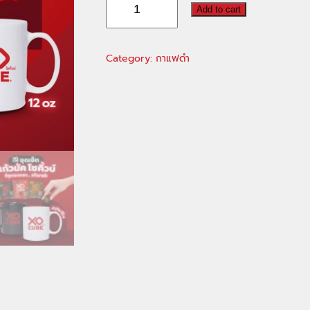
B
Add to cart
กาแฟ
ดำ
Category:
กาแฟดำ
อเมริกา
โน่
แพค10
x
6
+
แก้ว
มัค
สี
ขาว