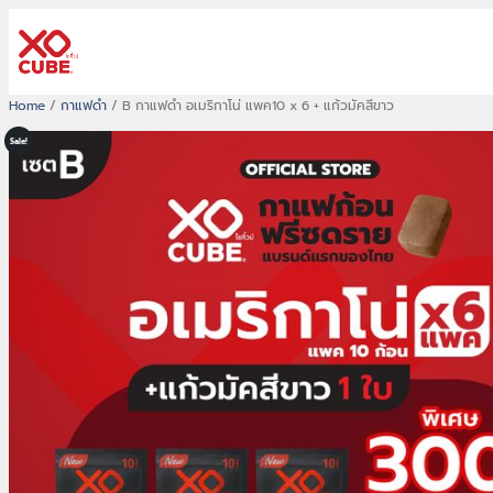
ข้าม
ไป
ยัง
Home
/
กาแฟดำ
/ B กาแฟดำ อเมริกาโน่ แพค10 x 6 + แก้วมัคสีขาว
เนื้อหา
Sale!