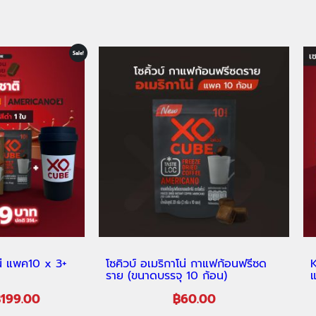
Sale!
น่ แพค10 x 3+
โซคิวบ์ อเมริกาโน่ กาแฟก้อนฟรีซด
K
ราย (ขนาดบรรจุ 10 ก้อน)
แ
฿
199.00
฿
60.00