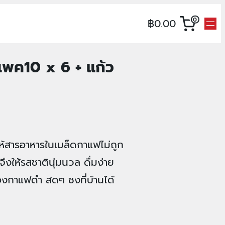
0
฿0.00
แพค10 x 6 + แก้ว
ให้สารอาหารในเมล็ดกาแฟไม่ถูก
 จึงให้รสชาตินุ่มนวล ดื่มง่าย
ของกาแฟดำ สดๆ ชงที่บ้านได้