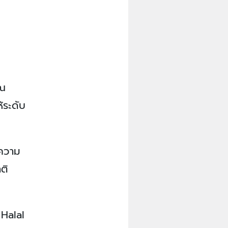
ุณ
้ระดับ
งความ
ติ
Halal